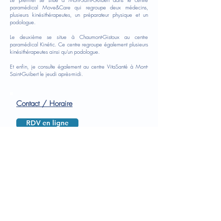
paramédical Move&Care qui regroupe deux médecins,
plusieurs kinésithérapeutes, un préparateur physique et un
podologue.
Le deuxième se situe à Chaumont-Gistoux au centre
paramédical Kinétic. Ce centre regroupe également plusieurs
kinésithérapeutes ainsi qu'un podologue.
Et enfin, je consulte également au centre VitaSanté à Mont-
Saint-Guibert le jeudi après-midi.
Contact / Horaire
RDV en ligne
Horaire
: Jeudi matin
Contact
/ prise de rendez-vous
:
0472.28.59.34
drlagrange.kevin@gmail.com
Informations :
Pour plus d'informations, je vous invite à
consulter mon site internet
:
https://www.docteurlagrange.com/