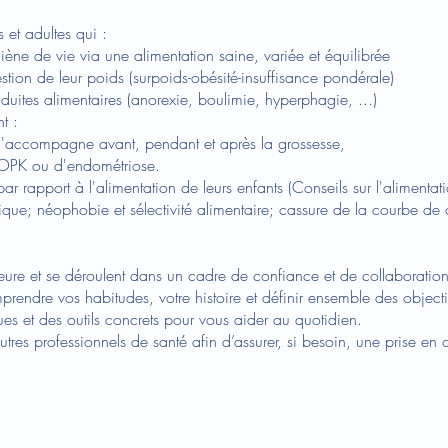
 et adultes qui :
 de vie via une alimentation saine, variée et équilibrée
n de leur poids (surpoids-obésité-insuffisance pondérale)
es alimentaires (anorexie, boulimie, hyperphagie, ...)
t :
compagne avant, pendant et après la grossesse,
K ou d'endométriose.
port à l'alimentation de leurs enfants (Conseils sur l'alimentation
rique; néophobie et sélectivité alimentaire; cassure de la courbe de c
heure et se déroulent dans un cadre de confiance et de collaboratio
rendre vos habitudes, votre histoire et définir ensemble des objectifs
es et des outils concrets pour vous aider au quotidien.
autres professionnels de santé afin d’assurer, si besoin, une prise en