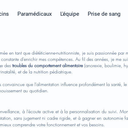
ins
Paramédicaux
L'équipe
Prise de sang
mée en tant que diététicienne-nutritionniste, je suis passionnée par
 constante d’enrichir mes compétences. Au fil des années, je me sui
ge des
troubles du comportement alimentaire
(anorexie, boulimie, hy
rinatalité, et de la nutrition pédiatrique.
is convaincue que l’alimentation influence profondément la santé, le 
nouissement au quotidien.
nveillance, à l’écoute active et à la personnalisation du suivi. Mon
entation, sans jugement ni cadre rigide, et à gagner en autonomie fa
r mieux comprendre votre fonctionnement et vos besoins.