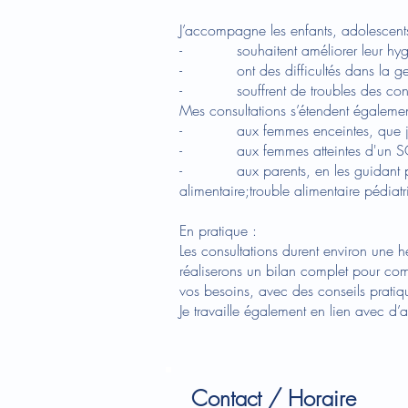
J’accompagne les enfants, adolescents
- souhaitent améliorer leur hygiène
- ont des difficultés dans la gestio
- souffrent de troubles des conduit
Mes consultations s’étendent égalemen
- aux femmes enceintes, que j'ac
- aux femmes atteintes d'un SOP
- aux parents, en les guidant par rap
alimentaire;trouble alimentaire pédiat
En pratique :
Les consultations durent environ une 
réaliserons un bilan complet pour comp
vos besoins, avec des conseils pratiqu
Je travaille également en lien avec d’
Contact / Horaire