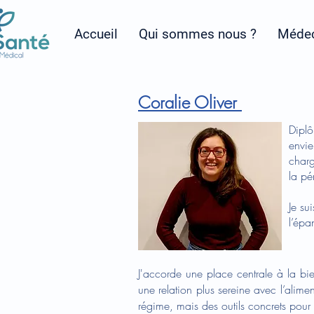
Accueil
Qui sommes nous ?
Médec
Coralie Oliver
Diplô
envie
char
la pé
Je su
l’épa
J'accorde une place centrale à la bie
une relation plus sereine avec l’alim
régime, mais des outils concrets pou