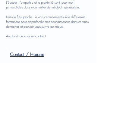
L'écoute , l'empathie et la proximité sont, pour moi,
primordiales dans mon métier de médecin généraliste.
Dans le futur proche, je vais certainement suivre différentes
formations pour approfondir mes connaissances dans certains
domaines et pouvoir vous suivre au mieux.
Au plaisir de vous rencontrer !
Contact / Horaire
RDV en ligne
Horaire
: Tous les jours de 9h à 18h sauf le mercredi
matin et le vendredi après-midi
Contact
/ prise de rendez-vous
: 010/ 39.48.44 de
8h à 17h
Informations :
e
ntre 19h et 8h, vous pouvez joindre le
médecin de garde au 1733.
© 2020 - VitaSanté