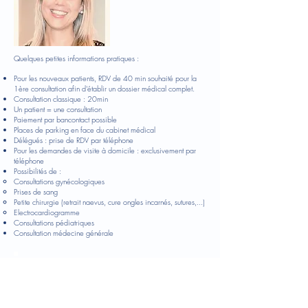
​Quelques petites informations pratiques :
Pour les nouveaux patients, RDV de 40 min souhaité pour la
1ère consultation afin d'établir un dossier médical complet.
Consultation classique : 20min
Un patient = une consultation
Paiement par bancontact possible
Places de parking en face du cabinet médical
Délégués : prise de RDV par téléphone
Pour les demandes de visite à domicile : exclusivement par
téléphone
Possibilités de :
Consultations gynécologiques
Prises de sang
Petite chirurgie (retrait naevus, cure ongles incarnés, sutures,...)
Electrocardiogramme
Consultations pédiatriques
Consultation médecine générale
Contact / Horaire
RDV en ligne