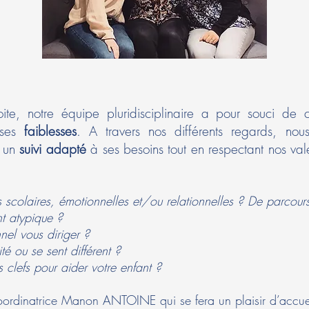
ite, notre équipe pluridisciplinaire a pour souci de 
ses
faiblesses
. A travers nos différents regards, no
r un
suivi adapté
à ses besoins tout en respectant nos val
tés scolaires, émotionnelles et/ou relationnelles ? De parcou
t atypique ?
nel vous diriger ?
té ou se sent différent ?
 clefs pour aider votre enfant ?
oordinatrice Manon ANTOINE qui se fera un plaisir d’accuei