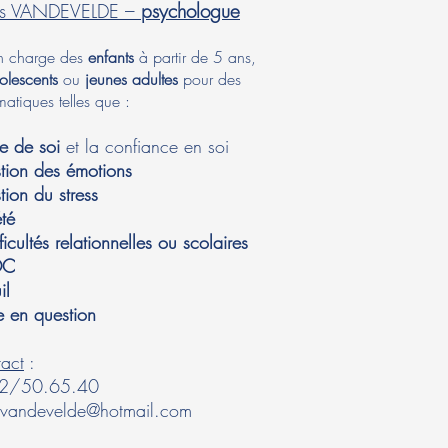
ès VANDEVELDE –
psychologue
en charge des
enfants
à partir de 5 ans,
olescents
ou
jeunes adultes
pour des
atiques telles que :
me de soi
et la confiance en soi
tion des émotions
tion du stress
été
fficultés relationnelles ou scolaires
OC
il
e en question
act
:
/50.65.40
.vandevelde@hotmail.com