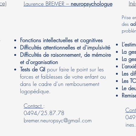
ce)
In
Laurence BREMER –
neuropsychologue
Prise 
des
ad
problém
e
Fonctions intellectuelles et cognitives
L’esti
Difficultés attentionnelles et d’impulsivité
La ges
Difficultés de raisonnement, de mémoire
La ges
et d’organisation
L’anxi
Tests de QI
pour faire le point sur les
Les di
forces et faiblesses de votre enfant ou
Les T
dans le cadre d’un remboursement
Le deu
logopédique.
Remis
Contact
:
Cont
0494/25.87.78
0492
bremer.neuropsyc@gmail.com
ines